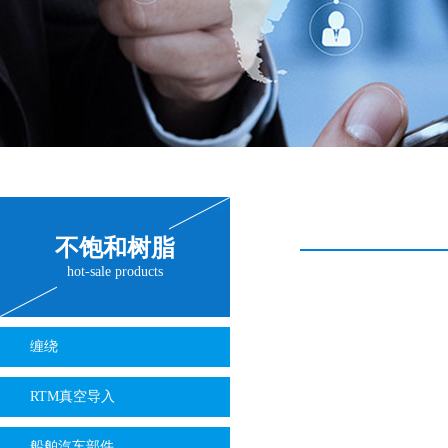
不饱和树脂
hot-sale products
缠绕
RTM真空导入
船舶汽车部件