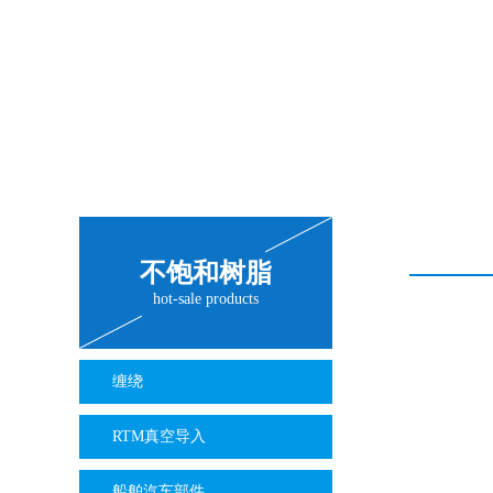
不饱和树脂
hot-sale products
缠绕
RTM真空导入
船舶汽车部件