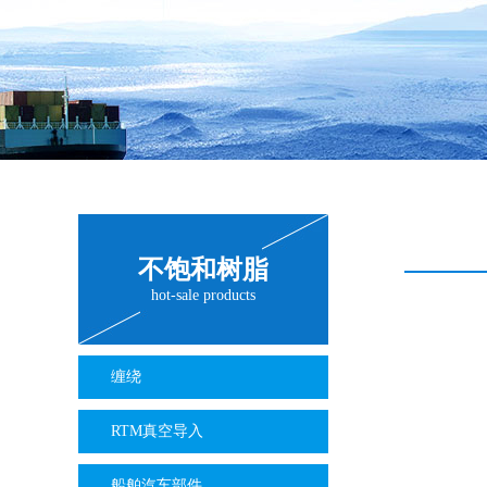
不饱和树脂
hot-sale products
缠绕
RTM真空导入
船舶汽车部件