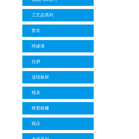
工艺品系列
胶衣
绝缘漆
拉挤
连续板材
模具
模塑格栅
模压