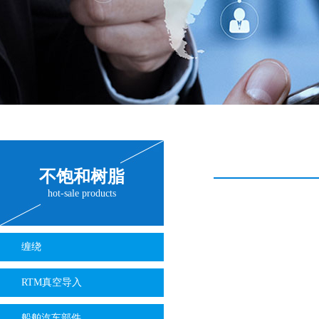
不饱和树脂
hot-sale products
缠绕
RTM真空导入
船舶汽车部件