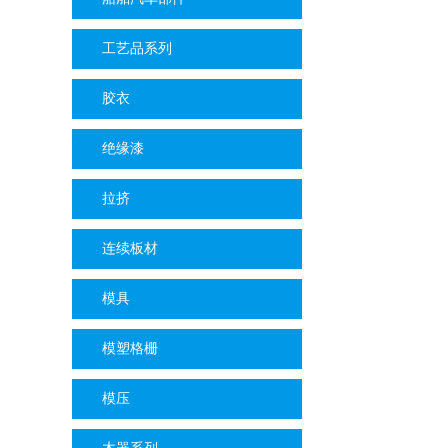
工艺品系列
胶衣
绝缘漆
拉挤
连续板材
模具
模塑格栅
模压