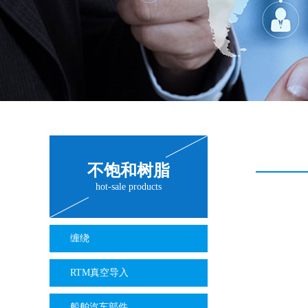
不饱和树脂
hot-sale products
缠绕
RTM真空导入
船舶汽车部件