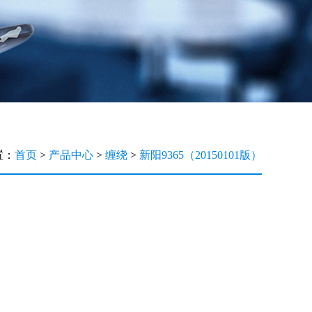
置：
首页
>
产品中心
>
缠绕
>
新阳9365（20150101版）