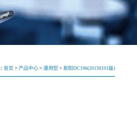
：
首页
>
产品中心
>
通用型
>
新阳DC196(20150101版)