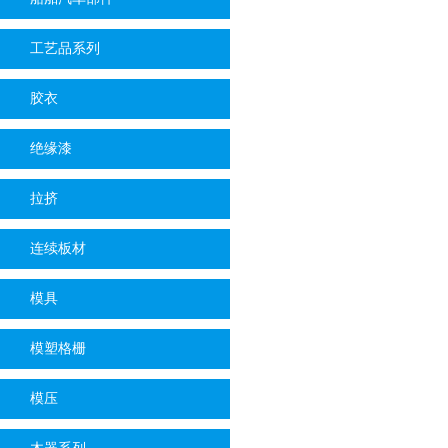
工艺品系列
胶衣
绝缘漆
拉挤
连续板材
模具
模塑格栅
模压