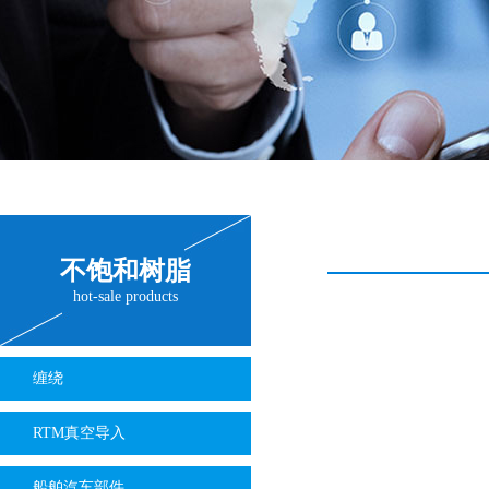
不饱和树脂
hot-sale products
缠绕
RTM真空导入
船舶汽车部件